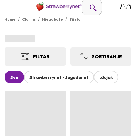
/
/
/
Home
Clarins
Njega kože
Tijelo
FILTAR
SORTIRANJE
Sve
Strawberrynet - Jagodanet
ožujak