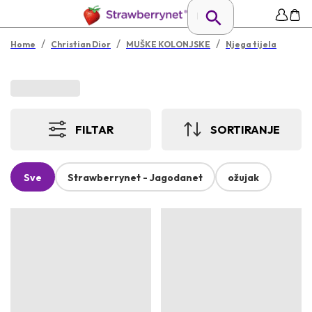
/
/
/
Home
Christian Dior
MUŠKE KOLONJSKE
Njega tijela
FILTAR
SORTIRANJE
Sve
Strawberrynet - Jagodanet
ožujak