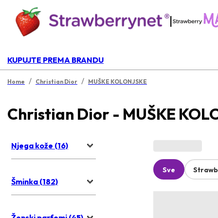
|
KUPUJTE PREMA BRANDU
/
/
Home
Christian Dior
MUŠKE KOLONJSKE
Christian Dior - MUŠKE KO
Njega kože (16)
Sve
Strawb
Šminka (182)
Ženski parfemi (45)