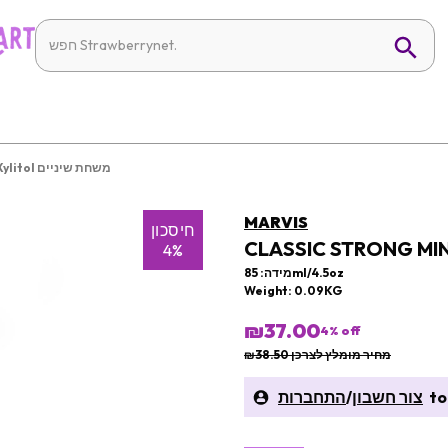
Classic Strong Mint Toothpaste With Xylitol משחת שיניים
MARVIS
חיסכון
4%
מידה: 85ml/4.5oz
Weight: 0.09KG
₪37.00
4
% off
מחיר מומלץ לצרכן ₪38.50
to 
צור חשבון
/
התחברות