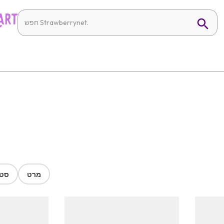
מרט
סטר