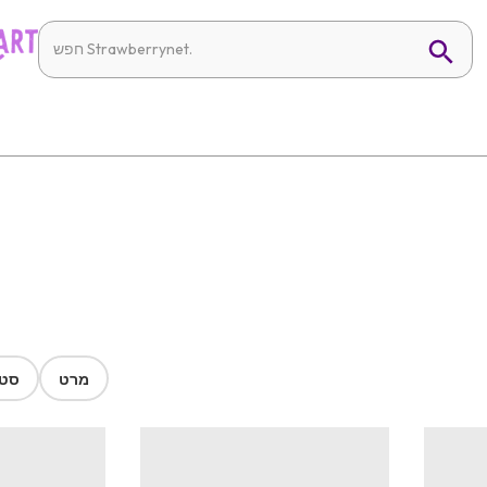
מרט
סטר