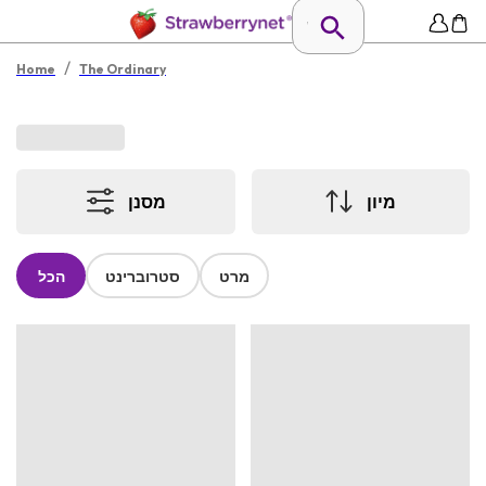
/
Home
The Ordinary
מיון
מסנן
מרט
סטרוברינט
הכל