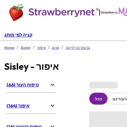
|
קניה לפי מותג
/
/
/
/
ברונזר והיילייטר
פנים
איפור
Sisley
Home
Sisley - איפור
טיפוח העור (66)
וברינט
הכל
איפור (164)
טיפוח השיער (16)