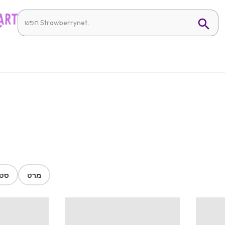
מרט
סטר