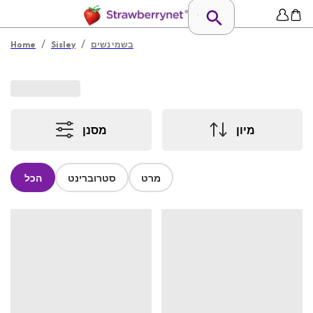
/
/
בשמי נשים
Sisley
Home
מיון
מסנן
מרט
סטרוברינט
הכל