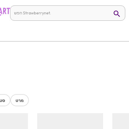
מרט
סטר