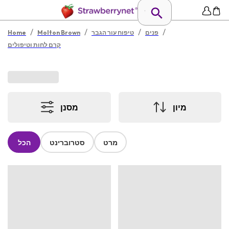
/
/
/
/
פנים
טיפוח עור הגבר
Molton Brown
Home
קרם לחות וטיפולים
מיון
מסנן
מרט
סטרוברינט
הכל