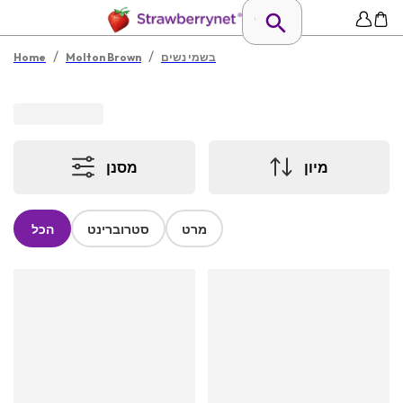
/
/
בשמי נשים
Molton Brown
Home
מיון
מסנן
מרט
סטרוברינט
הכל