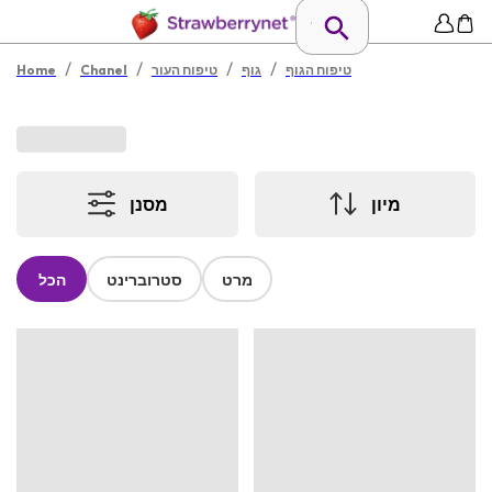
/
/
/
/
טיפוח הגוף
גוף
טיפוח העור
Chanel
Home
מיון
מסנן
מרט
סטרוברינט
הכל