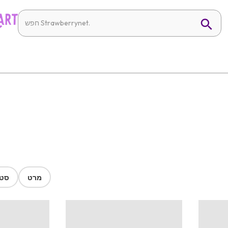
מרט
סטר