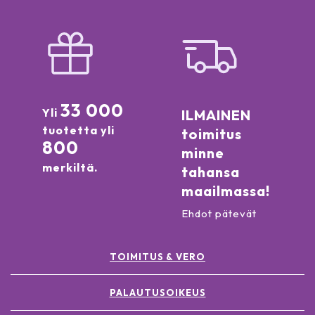
TRIBEHENIN ●
PHENOXYETHANOL ●
TRIETHOXYCAPRYLYLSILANE ●
DIMETHICONE/VINYL DIMETHICONE CROSSPOLYMER ●
GLYCERYL BEHENATE ●
POLYGLYCERYL-6 OCTASTEARATE ●
ALUMINUM HYDROXIDE ●
33 000
SILICA DIMETHYL SILYLATE ●
Yli
ILMAINEN
CAPRYLYL GLYCOL ●
tuotetta yli
toimitus
ETHYLHEXYLGLYCERIN ●
800
minne
PARFUM / FRAGRANCE ●
SODIUM HYALURONATE ●
merkiltä.
tahansa
TOCOPHERYL ACETATE ●
maailmassa!
PROPYLENE GLYCOL ●
TOCOPHEROL ●
Ehdot pätevät
ALTHAEA OFFICINALIS ROOT EXTRACT ●
CALENDULA OFFICINALIS FLOWER EXTRACT ●
CITRIC ACID ●
TOIMITUS & VERO
PENTAERYTHRITYL TETRA-DI-T-BUTYL
HYDROXYHYDROCINNAMATE ●
PALAUTUSOIKEUS
SODIUM BENZOATE ●
POTASSIUM SORBATE ●