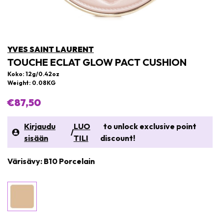
YVES SAINT LAURENT
TOUCHE ECLAT GLOW PACT CUSHION
Koko: 12g/0.42oz
Weight: 0.08KG
€87,50
Kirjaudu
LUO
to unlock exclusive point
/
sisään
TILI
discount!
Värisävy: B10 Porcelain