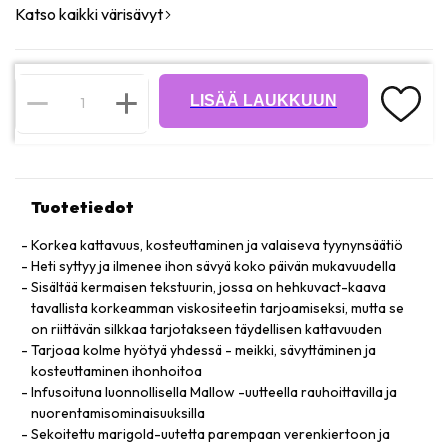
Katso kaikki värisävyt
LISÄÄ LAUKKUUN
Tuotetiedot
Korkea kattavuus, kosteuttaminen ja valaiseva tyynynsäätiö
Heti syttyy ja ilmenee ihon sävyä koko päivän mukavuudella
Sisältää kermaisen tekstuurin, jossa on hehkuvact-kaava
tavallista korkeamman viskositeetin tarjoamiseksi, mutta se
on riittävän silkkaa tarjotakseen täydellisen kattavuuden
Tarjoaa kolme hyötyä yhdessä - meikki, sävyttäminen ja
kosteuttaminen ihonhoitoa
Infusoituna luonnollisella Mallow -uutteella rauhoittavilla ja
nuorentamisominaisuuksilla
Sekoitettu marigold-uutetta parempaan verenkiertoon ja