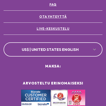
[+/- MAY CONTAIN
FAQ
CI 77891 / TITANIUM DIOXIDE ●
CI 77491, CI 77492, CI 77499 / IRON OXIDES ●
OTA YHTEYTTÄ
LIVE-KESKUSTELU
US$ | UNITED STATES ENGLISH
MAKSA:
ARVOSTELTU ERINOMAISEKSI