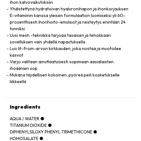
ihon kalvovaikutuksiin
Yhdistettynä hydratoivan hyaluronihapon ja ihonkorjauksen
E-vitamiinin kanssa yleisen formulaation luomiseksi yli 60-
prosenttisesti ihonhoito-emulsiot ja nesteytys enintään 24
tunniksi
Uusi mesh -tekniikka tarjoaa tasaisen ja tehokkaan
sovelluksen vain yhdellä napautuksella
Luo lit-from-arvon kirkkauden, joka nostaa ja muotoilee
kasvot
Varjo valitaan ainutlaatuisesti sopimaan aasialaisten
ihoäänien sop
Mukana täydellisen kokoinen, pyöreä peili kosketukselle
liikkeellä
Ingredients
AQUA / WATER ●
TITANIUM DIOXIDE ●
DIPHENYLSILOXY PHENYL TRIMETHICONE ●
HOMOSALATE ●