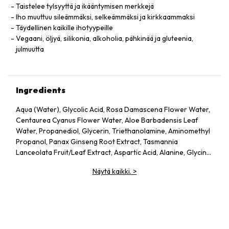
Taistelee tylsyyttä ja ikääntymisen merkkejä
Iho muuttuu sileämmäksi, selkeämmäksi ja kirkkaammaksi
Täydellinen kaikille ihotyypeille
Vegaani, öljyä, silikonia, alkoholia, pähkinää ja gluteenia,
julmuutta
Ingredients
Aqua (Water), Glycolic Acid, Rosa Damascena Flower Water,
Centaurea Cyanus Flower Water, Aloe Barbadensis Leaf
Water, Propanediol, Glycerin, Triethanolamine, Aminomethyl
Propanol, Panax Ginseng Root Extract, Tasmannia
Lanceolata Fruit/Leaf Extract, Aspartic Acid, Alanine, Glycine,
Serine, Valine, Isoleucine, Proline, Threonine, Histidine,
Näytä kaikki.
>
Phenylalanine, Glutamic Acid, Arginine, Pca, Sodium Pca,
Sodium Lactate, Fructose, Glucose, Sucrose, Urea, Hexyl
Nicotinate, Dextrin, Citric Acid, Polysorbate 20, Gellan Gum,
Trisodium Ethylenediamine Disuccinate, Sodium Chloride,
Hexylene Glycol, Potassium Sorbate, Sodium Benzoate, 1,2-
Hexanediol, Caprylyl Glycol.