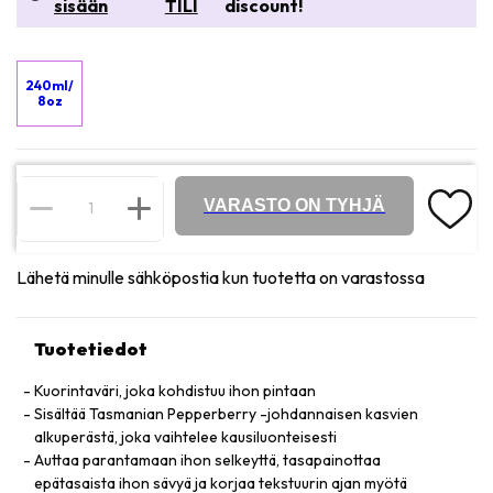
sisään
TILI
discount!
240ml/
8oz
VARASTO ON TYHJÄ
Lähetä minulle sähköpostia kun tuotetta on varastossa
Tuotetiedot
Kuorintaväri, joka kohdistuu ihon pintaan
Sisältää Tasmanian Pepperberry -johdannaisen kasvien
alkuperästä, joka vaihtelee kausiluonteisesti
Auttaa parantamaan ihon selkeyttä, tasapainottaa
epätasaista ihon sävyä ja korjaa tekstuurin ajan myötä