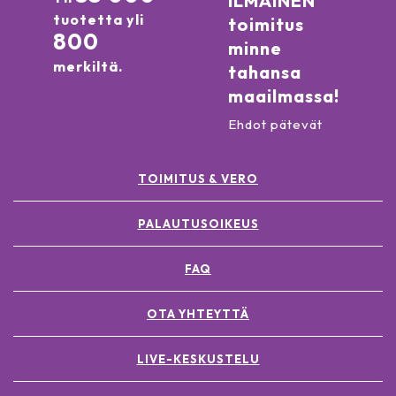
ILMAINEN
tuotetta yli
toimitus
800
minne
merkiltä.
tahansa
maailmassa!
Ehdot pätevät
TOIMITUS & VERO
PALAUTUSOIKEUS
FAQ
OTA YHTEYTTÄ
LIVE-KESKUSTELU