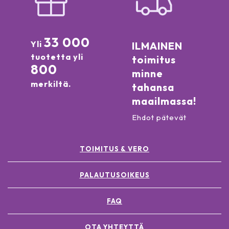
33 000
Yli
ILMAINEN
tuotetta yli
toimitus
800
minne
merkiltä.
tahansa
maailmassa!
Ehdot pätevät
TOIMITUS & VERO
PALAUTUSOIKEUS
FAQ
OTA YHTEYTTÄ