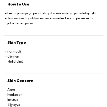
How to Use
Levitä päivä ja yö puhdasta ja kuivaa kasvoja puuvillatyynyllä
Jos kuivaus tapahtuu, minimoi sovellus kerran päivässä tai
joka toinen päivä
Skin Type
normaali
öljyinen
yhdistelmä
Skin Concern
Akne
huokoset
kuivuus
öljyisyys