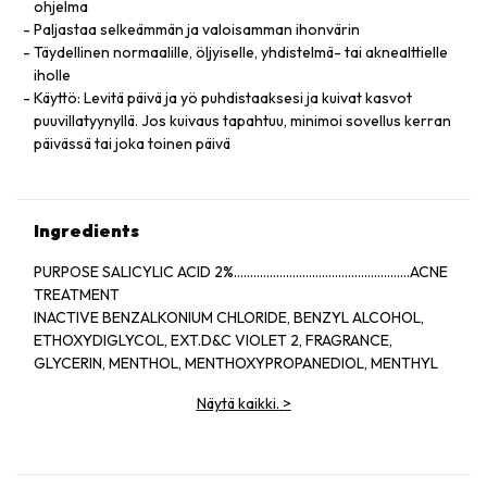
ohjelma
Paljastaa selkeämmän ja valoisamman ihonvärin
Täydellinen normaalille, öljyiselle, yhdistelmä- tai aknealttielle
iholle
Käyttö: Levitä päivä ja yö puhdistaaksesi ja kuivat kasvot
puuvillatyynyllä. Jos kuivaus tapahtuu, minimoi sovellus kerran
päivässä tai joka toinen päivä
Ingredients
PURPOSE SALICYLIC ACID 2%......................................................ACNE
TREATMENT
INACTIVE BENZALKONIUM CHLORIDE, BENZYL ALCOHOL,
ETHOXYDIGLYCOL, EXT.D&C VIOLET 2, FRAGRANCE,
GLYCERIN, MENTHOL, MENTHOXYPROPANEDIOL, MENTHYL
LACTATE, SD ALCOHOL 40-BENZYL (ALCOHOL DENAT.,),
Näytä kaikki.
>
WATER