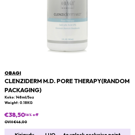
OBAGI
CLENZIDERM M.D. PORE THERAPY(RANDOM
PACKAGING)
Koko: 148ml/5oz
Weight: 0.18KG
€38,50
16
% off
OVH €46,00
Kirjaudu
LUO
to unlock exclusive point