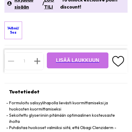
/
sisään
TILI
discount!
148ml/
5oz
LISÄÄ LAUKKUUN
Tuotetiedot
Formuloitu salisyylihapolla lievästi kuormittamiseksi ja
huokosten kuormittamiseksi
Sekoitettu glyseriiniin pitämään optimaalinen kosteusaste
iholta
Puhdistaa huokoset valmiiksi siitä, että Obagi Clenziderm -