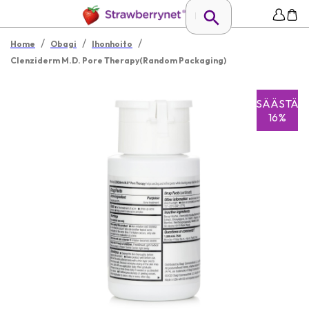
/
/
/
Home
Obagi
Ihonhoito
Clenziderm M.D. Pore Therapy(Random Packaging)
SÄÄSTÄ
16%