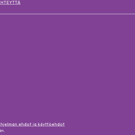
YHTEYTTÄ
ohjelman ehdot ja käyttöehdot
än
.