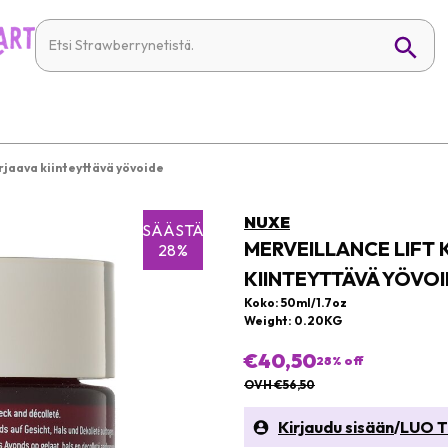
orjaava kiinteyttävä yövoide
NUXE
SÄÄSTÄ
MERVEILLANCE LIFT 
28%
KIINTEYTTÄVÄ YÖVO
Koko: 50ml/1.7oz
Weight: 0.20KG
€40,50
28
% off
OVH €56,50
Kirjaudu sisään
/
LUO T