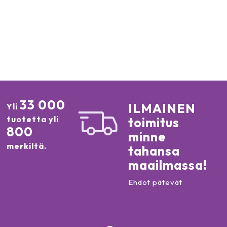
33 000
ILMAINEN
Yli
tuotetta yli
toimitus
800
minne
merkiltä.
tahansa
maailmassa!
Ehdot pätevät