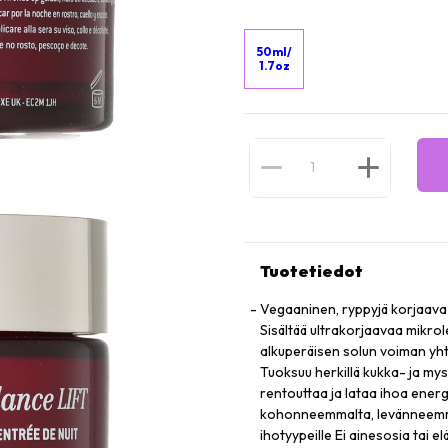
50ml/
1.7oz
Tuotetiedot
Vegaaninen, ryppyjä korjaava t
Sisältää ultrakorjaavaa mikrole
alkuperäisen solun voiman yh
Tuoksuu herkillä kukka- ja my
rentouttaa ja lataa ihoa energ
kohonneemmalta, levänneemmä
ihotyypeille Ei ainesosia tai e