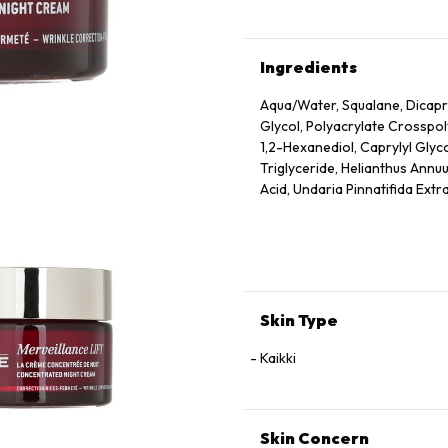
Ingredients
Aqua/Water, Squalane, Dicapry
Glycol, Polyacrylate Crosspo
1,2-Hexanediol, Caprylyl Glyc
Triglyceride, Helianthus Annuu
Acid, Undaria Pinnatifida Extr
Dehydroacetic Acid, Rosmarinu
Ionone, Geraniol, Citronellol
Skin Type
Kaikki
Skin Concern