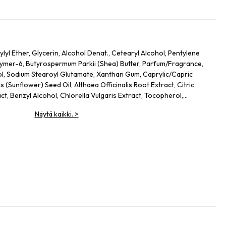
lyl Ether, Glycerin, Alcohol Denat., Cetearyl Alcohol, Pentylene
lymer-6, Butyrospermum Parkii (Shea) Butter, Parfum/Fragrance,
ol, Sodium Stearoyl Glutamate, Xanthan Gum, Caprylic/Capric
s (Sunflower) Seed Oil, Althaea Officinalis Root Extract, Citric
act, Benzyl Alcohol, Chlorella Vulgaris Extract, Tocopherol,
s Officinalis (Rosemary) Leaf Extract, Linalool, Alpha-Isomethyl
Näytä kaikki.
>
, Limonene.