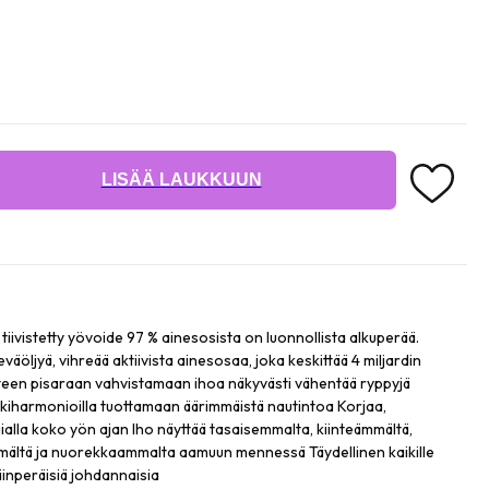
LISÄÄ LAUKKUUN
iivistetty yövoide 97 % ainesosista on luonnollista alkuperää.
väöljyä, vihreää aktiivista ainesosaa, joka keskittää 4 miljardin
teen pisaraan vahvistamaan ihoa näkyvästi vähentää ryppyjä
skiharmonioilla tuottamaan äärimmäistä nautintoa Korjaa,
ialla koko yön ajan Iho näyttää tasaisemmalta, kiinteämmältä,
ltä ja nuorekkaammalta aamuun mennessä Täydellinen kaikille
läinperäisiä johdannaisia