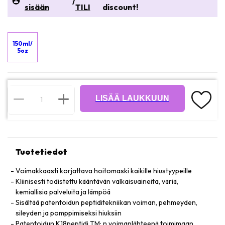
/
sisään
TILI
discount!
150ml/
5oz
LISÄÄ LAUKKUUN
Tuotetiedot
Voimakkaasti korjattava hoitomaski kaikille hiustyypeille
Kliinisesti todistettu kääntävän valkaisuaineita, väriä,
kemiallisia palveluita ja lämpöä
Sisältää patentoidun peptiditekniikan voiman, pehmeyden,
sileyden ja pomppimiseksi hiuksiin
Patentoidun K18peptidi TM: n voimanlähteenä toimimaan