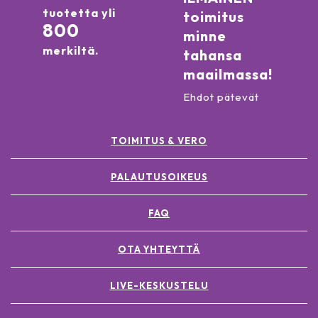
tuotetta yli
toimitus
800
minne
merkiltä.
tahansa
maailmassa!
Ehdot pätevät
TOIMITUS & VERO
PALAUTUSOIKEUS
FAQ
OTA YHTEYTTÄ
LIVE-KESKUSTELU