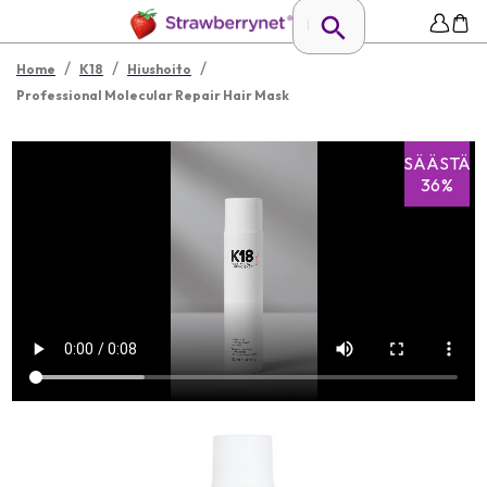
/
/
/
Home
K18
Hiushoito
Professional Molecular Repair Hair Mask
SÄÄSTÄ
36%