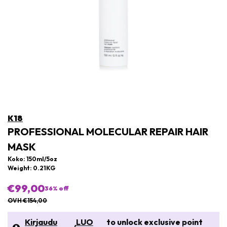
K18
PROFESSIONAL MOLECULAR REPAIR HAIR
MASK
Koko: 150ml/5oz
Weight: 0.21KG
€99,00
36
% off
OVH €154,00
Kirjaudu
LUO
to unlock exclusive point