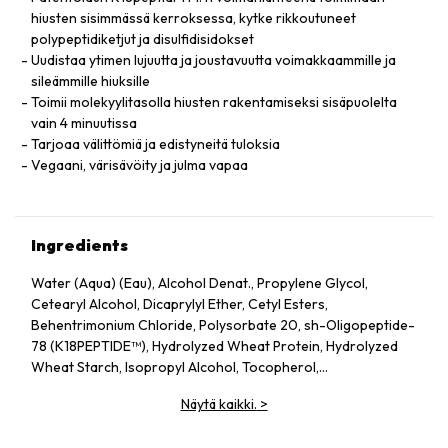
hiusten sisimmässä kerroksessa, kytke rikkoutuneet
polypeptidiketjut ja disulfidisidokset
Uudistaa ytimen lujuutta ja joustavuutta voimakkaammille ja
sileämmille hiuksille
Toimii molekyylitasolla hiusten rakentamiseksi sisäpuolelta
vain 4 minuutissa
Tarjoaa välittömiä ja edistyneitä tuloksia
Vegaani, värisävöity ja julma vapaa
Ingredients
Water (Aqua) (Eau), Alcohol Denat., Propylene Glycol,
Cetearyl Alcohol, Dicaprylyl Ether, Cetyl Esters,
Behentrimonium Chloride, Polysorbate 20, sh-Oligopeptide-
78 (K18PEPTIDE™), Hydrolyzed Wheat Protein, Hydrolyzed
Wheat Starch, Isopropyl Alcohol, Tocopherol,
Phenoxyethanol, Potassium Sorbate, Citric Acid, Fragrance
Näytä kaikki.
>
(Parfum), Geraniol, Linalool, Hexyl Cinnamal, Benzyl Alcohol.