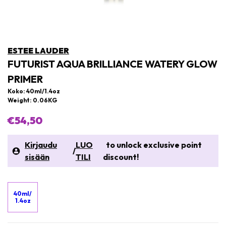
ESTEE LAUDER
FUTURIST AQUA BRILLIANCE WATERY GLOW
PRIMER
Koko: 40ml/1.4oz
Weight: 0.06KG
€54,50
Kirjaudu
LUO
to unlock exclusive point
/
sisään
TILI
discount!
40ml/
1.4oz