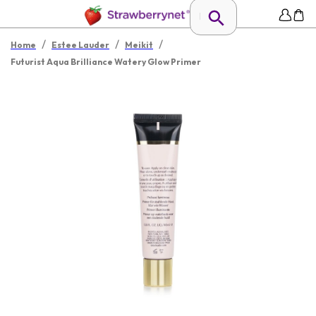
/
/
/
Home
Estee Lauder
Meikit
Futurist Aqua Brilliance Watery Glow Primer