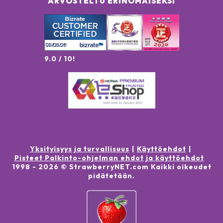
ARVOSTELTU ERINOMAISEKSI
9.0 / 10!
Yksityisyys ja turvallisuus
Käyttöehdot
Pisteet Palkinto-ohjelman ehdot ja käyttöehdot
1998 -
2026
© StrawberryNET.com
Kaikki oikeudet
pidätetään
.