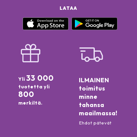
LATAA
33 000
Yli
ILMAINEN
tuotetta yli
toimitus
800
minne
merkiltä.
tahansa
maailmassa!
Ehdot pätevät