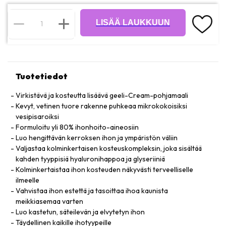
LISÄÄ LAUKKUUN
Tuotetiedot
Virkistävä ja kosteutta lisäävä geeli-Cream-pohjamaali
Kevyt, vetinen tuore rakenne puhkeaa mikrokokoisiksi
vesipisaroiksi
Formuloitu yli 80% ihonhoito-aineosiin
Luo hengittävän kerroksen ihon ja ympäristön väliin
Valjastaa kolminkertaisen kosteuskompleksin, joka sisältää
kahden tyyppisiä hyaluronihappoa ja glyseriiniä
Kolminkertaistaa ihon kosteuden näkyvästi terveelliselle
ilmeelle
Vahvistaa ihon estettä ja tasoittaa ihoa kaunista
meikkiasemaa varten
Luo kastetun, säteilevän ja elvytetyn ihon
Täydellinen kaikille ihotyypeille