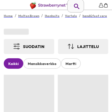
/
/
/
/
Home
Molton Brown
Ihonhoito
Vartalo
hand&foot care
SUODATIN
LAJITTELU
Kaikki
Mansikkaverkko
Martti