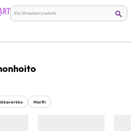
honhoito
ikkaverkko
Martti