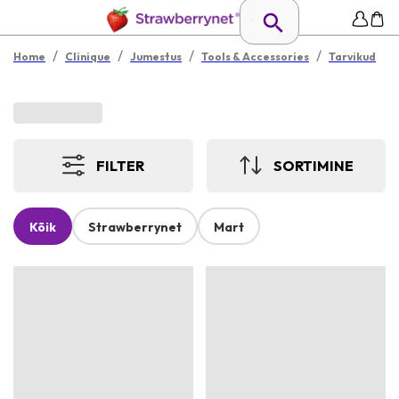
/
/
/
/
Home
Clinique
Jumestus
Tools & Accessories
Tarvikud
FILTER
SORTIMINE
Kõik
Strawberrynet
Mart