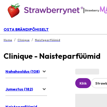
|
OSTA BRÄNDIPÕHISELT
/
/
Home
Clinique
Naisteparfüümid
Clinique - Naisteparfüümid
Nahahooldus (108)
Kõik
Strawb
Jumestus (182)
Naisteparfüümid