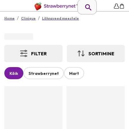
/
/
Home
Clinique
Lõhnaveed meestele
FILTER
SORTIMINE
Kõik
Strawberrynet
Mart