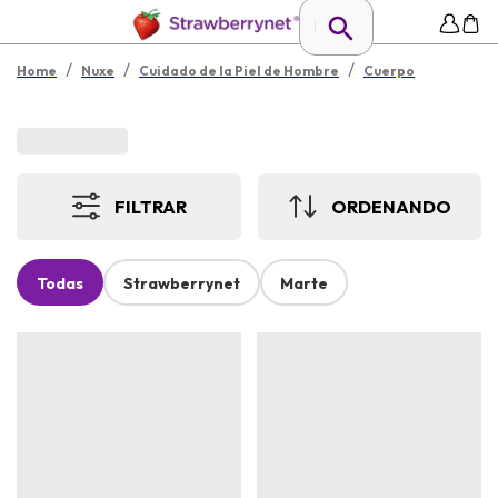
/
/
/
Home
Nuxe
Cuidado de la Piel de Hombre
Cuerpo
FILTRAR
ORDENANDO
Todas
Strawberrynet
Marte