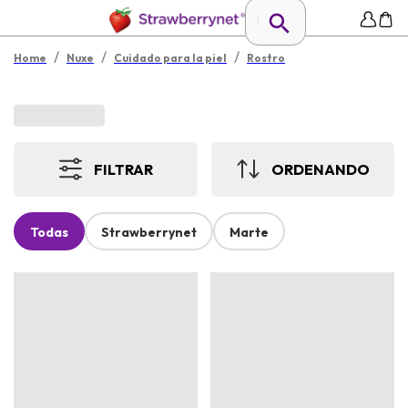
/
/
/
Home
Nuxe
Cuidado para la piel
Rostro
FILTRAR
ORDENANDO
Todas
Strawberrynet
Marte