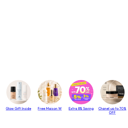
Glow Gift Inside
Free Maison W
Extra 8% Saving
Chanel up to 70%
OFF