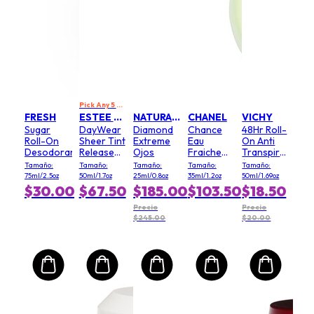
Pick Any 5 & Spend US$229 to Get 20% Off
FRESH
ESTEE LAUDER
NATURA BISSE
CHANEL
VICHY
Sugar
DayWear
Diamond
Chance
48Hr Roll-
Roll-On
Sheer Tint
Extreme
Eau
On Anti
Desodorante
Release
Ojos
Fraiche
Transpirante
Advanced
Bruma
(Para Piel
Tamaño:
Tamaño:
Tamaño:
Tamaño:
Tamaño:
Multi-
Cabello
Sensible)
75ml/2.5oz
50ml/1.7oz
25ml/0.8oz
35ml/1.2oz
50ml/1.69oz
Protection
$30.00
$67.50
$185.00
$103.50
$18.50
Antioxidant
Hidratante
Precio
Precio
$245.00
$20.00
protección
antioxidante
SPF 15