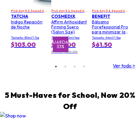
Pick Any 5 & Spend US$229 to Get 20% Off
Pick Any 5 & Spend US$229 to Get 20% Off
Pick Any 5 & Spend US$229 to Get 20% Off
TATCHA
COSMEDIX
BENEFIT
Indigo Repación
Affirm Antioxidant
Bálsamo
de Noche
Firming Suero
Porefessional Pro
(Salon Size)
para minimizar la
apariencia de los
Tamaño: 50ml/1.7oz
Tamaño: 120ml/4oz
Tamaño: 44ml/1.5oz
poros (tamaño
GUARDAR
$103.00
$167.00
$61.50
33%
económico)
Precio $250.00
Ver todo >
5 Must-Haves for School, Now 20%
Off