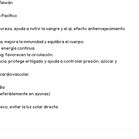
 Taiwán
-Pacífico
pureza, ayuda a nutrir la sangre y el qi, efecto antienvejecimiento
a, mejora la inmunidad y equilibra el cuerpo.
energía continua.
: favorecen la circulación.
ncia, protege el hígado y ayuda a controlar presión, azúcar y
 cardiovascular.
día
preferiblemente en ayunas)
co, evitar la luz solar directa.