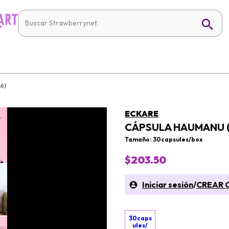
6)
ECKARE
CÁPSULA HAUMANU (
Tamaño: 30capsules/box
$203.50
Iniciar sesión
/
CREAR 
30caps
ules/