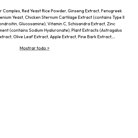
r Complex, Red Yeast Rice Powder, Ginseng Extract, Fenugreek
nium Yeast, Chicken Sternum Cartilage Extract (contains Type II
ondroitin, Glucosamine), Vitamin C, Schisandra Extract, Zinc
ment (contains Sodium Hyaluronate), Plant Extracts (Astragalus
ract, Olive Leaf Extract, Apple Extract, Pine Bark Extract,
ct), Sesame Extract (contains Elastin), Vitamin E
Mostrar todo
>