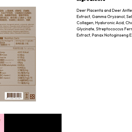
Deer Placenta and Deer Antle
Extract, Gamma Oryzanol, Sele
Collagen, Hyaluronic Acid, Ch
Glycinate, Streptococcus Fer
Extract, Panax Notoginseng Ext
Bergamot Extract, Citrus Extra