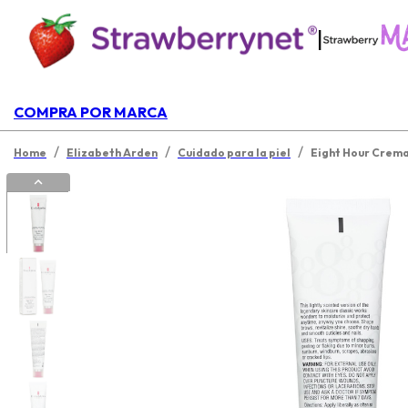
|
COMPRA POR MARCA
/
/
/
Home
Elizabeth Arden
Cuidado para la piel
Eight Hour Crema