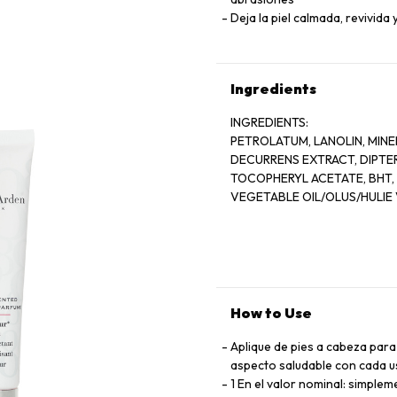
Deja la piel calmada, revivid
Ingredients
INGREDIENTS:
PETROLATUM, LANOLIN, MINE
DECURRENS EXTRACT, DIPTE
TOCOPHERYL ACETATE, BHT, 
VEGETABLE OIL/OLUS/HULIE 
OXIDES (CI 77491, CI 77492)
How to Use
Aplique de pies a cabeza para
aspecto saludable con cada 
1 En el valor nominal: simple