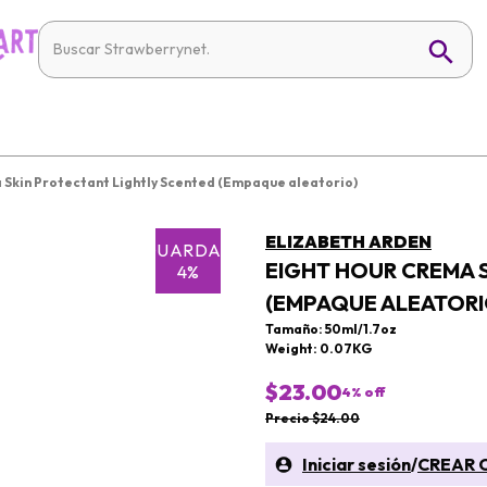
 Skin Protectant Lightly Scented (Empaque aleatorio)
ELIZABETH ARDEN
GUARDAR
EIGHT HOUR CREMA 
4%
(EMPAQUE ALEATORI
Tamaño: 50ml/1.7oz
Weight: 0.07KG
$23.00
4
% off
Precio $24.00
Iniciar sesión
/
CREAR 