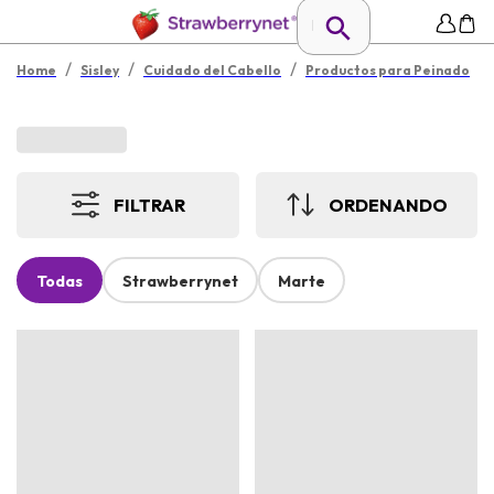
/
/
/
Home
Sisley
Cuidado del Cabello
Productos para Peinado
FILTRAR
ORDENANDO
Todas
Strawberrynet
Marte