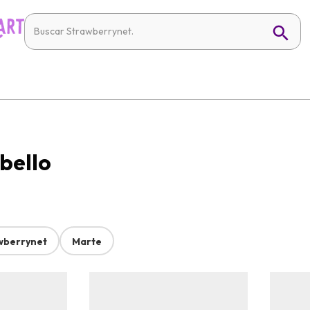
bello
wberrynet
Marte