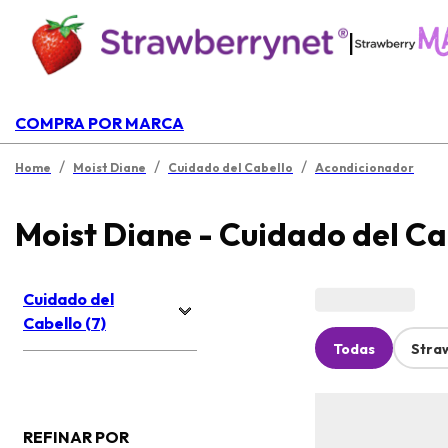
|
COMPRA POR MARCA
/
/
/
Home
Moist Diane
Cuidado del Cabello
Acondicionador
Moist Diane - Cuidado del Ca
Cuidado del
Cabello (7)
Todas
Stra
REFINAR POR