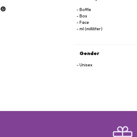
Bottle
Box
Face
ml (milliliter)
Gender
Unisex