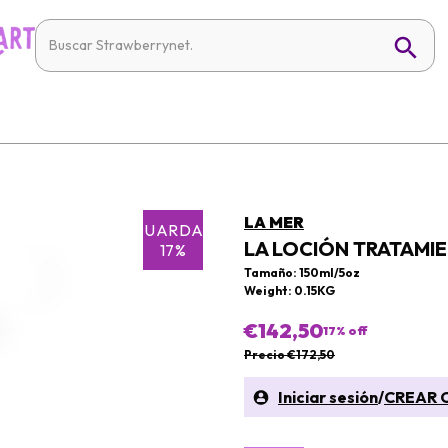
LA MER
GUARDAR
LA LOCIÓN TRATAMI
17%
Tamaño: 150ml/5oz
Weight: 0.15KG
€142,50
17
% off
Precio €172,50
Iniciar sesión
/
CREAR 