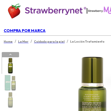
|
COMPRA POR MARCA
/
/
/
Home
La Mer
Cuidado para la piel
La Loción Tratamiento