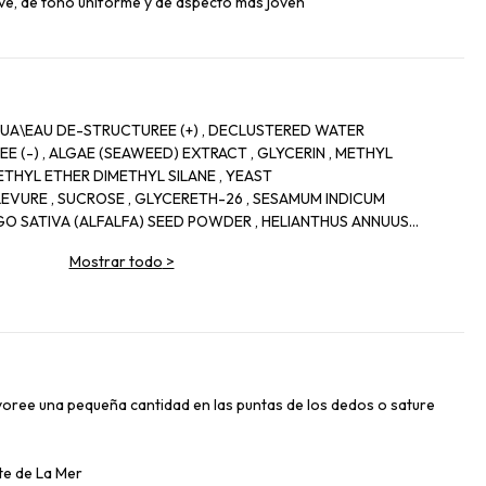
uave, de tono uniforme y de aspecto más joven
UA\EAU DE-STRUCTUREE (+) , DECLUSTERED WATER
E (-) , ALGAE (SEAWEED) EXTRACT , GLYCERIN , METHYL
ETHYL ETHER DIMETHYL SILANE , YEAST
EVURE , SUCROSE , GLYCERETH-26 , SESAMUM INDICUM
AGO SATIVA (ALFALFA) SEED POWDER , HELIANTHUS ANNUUS
RUNUS AMYGDALUS DULCIS (SWEET ALMOND) SEED MEAL ,
Mostrar todo
>
ALYPTUS) LEAF OIL , SODIUM GLUCONATE , COPPER
ONATE , MAGNESIUM GLUCONATE , ZINC GLUCONATE ,
ACIN , SESAMUM INDICUM (SESAME) SEED POWDER , CITRUS
XTRACT , GLYCINE SOJA (SOYBEAN) SEED EXTRACT , LAMINARIA
RIA PALMATA EXTRACT , CODIUM TOMENTOSUM EXTRACT ,
CT , SEA SALT\MARIS SAL\SEL MARIN , PLANKTON EXTRACT ,
51 , LECITHIN , BUTYLENE GLYCOL , DIPOTASSIUM
voree una pequeña cantidad en las puntas de los dedos o sature
OJA (SOYBEAN) PROTEIN , TOURMALINE , ACETYL HEXAPEPTIDE-8
EG-8 , SODIUM HYALURONATE , ALCALIGENES POLYSACCHARIDES
-5-CETETH-20 , JOJOBA WAX PEG-120 ESTERS , POLYSORBATE 20
te de La Mer