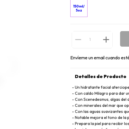
150ml/
5oz
Envíeme un email cuando esté
Detalles de Producto
Un hidratante facial aterciop
Con caldo Milagro para dar u
Con Scenedesmus, algas del des
Con minerales del mar que opt
Con las aguas suavizantes que
Notable mejora el tono de la pi
Prepara la piel para recibir l