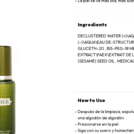
La piel se ve más lisa, más s
Ingredients
DECLUSTERED WATER (+)\AQ
(-)\AQUA\EAU DE-STRUCTURE
GLUCETH-20 , BIS-PEG-18 M
EXTRACT\FAEX\EXTRAIT DE L
(SESAME) SEED OIL , MEDIC
(SUNFLOWER) SEEDCAKE , P
EUCALYPTUS GLOBULUS (EUC
GLUCONATE , CALCIUM GLUC
TOCOPHERYL SUCCINATE , NI
AURANTIFOLIA (LIME) PEEL E
DIGITATA EXTRACT , PALMA
How to Use
LAMINARIA SACCHARINA EXTRA
CAFFEINE , POLYQUATERNIUM-
Después de la limpieza, espol
GLYCYRRHIZATE , GLYCINE S
una algodón de algodón
, GLYCOSAMINOGLYCANS , P
Presionarse en la piel
, SODIUM PCA , UREA , PPG
Siga con su suero y humectan