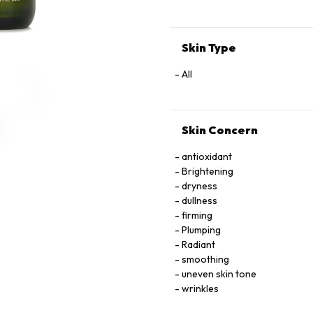
, HEXYLENE GLYCOL , PENTY
GLYCOL , HYDROXYPROPYL CY
LIMONENE , GERANIOL , LINA
Skin Type
PHENOXYETHANOL
All
Skin Concern
antioxidant
Brightening
dryness
dullness
firming
Plumping
Radiant
smoothing
uneven skin tone
wrinkles