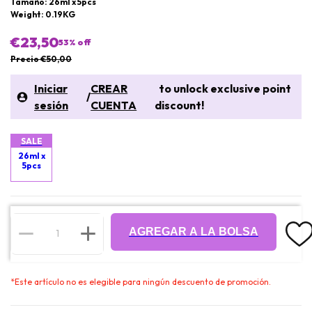
Tamaño: 26ml x 5pcs
Weight: 0.19KG
€23,50
53
% off
Precio €50,00
Iniciar
CREAR
to unlock exclusive point
/
sesión
CUENTA
discount!
SALE
26ml x
5pcs
AGREGAR A LA BOLSA
*
Este artículo no es elegible para ningún descuento de promoción.