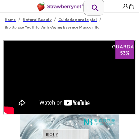
/
/
/
Home
Natural Beauty
Cuidado para la piel
Bio Up Exo Youthful Anti-Aging Essence Mascarilla
GUARDAR
53%