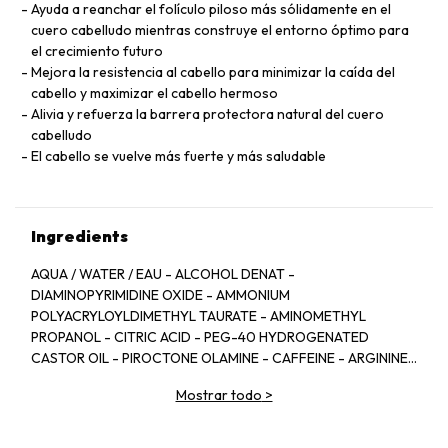
Ayuda a reanchar el folículo piloso más sólidamente en el
cuero cabelludo mientras construye el entorno óptimo para
el crecimiento futuro
Mejora la resistencia al cabello para minimizar la caída del
cabello y maximizar el cabello hermoso
Alivia y refuerza la barrera protectora natural del cuero
cabelludo
El cabello se vuelve más fuerte y más saludable
Ingredients
AQUA / WATER / EAU - ALCOHOL DENAT -
DIAMINOPYRIMIDINE OXIDE - AMMONIUM
POLYACRYLOYLDIMETHYL TAURATE - AMINOMETHYL
PROPANOL - CITRIC ACID - PEG-40 HYDROGENATED
CASTOR OIL - PIROCTONE OLAMINE - CAFFEINE - ARGININE
- LIMONENE - NIACINAMIDE - PYRIDOXINE HCL - LINALOOL -
Mostrar todo
>
SAFFLOWER GLUCOSIDE - BENZYL SALICYLATE -
COUMARIN - CITRAL - BENZYL ALCOHOL -
XYLITYLGLUCOSIDE - CITRONELLOL - BENZYL BENZOATE -