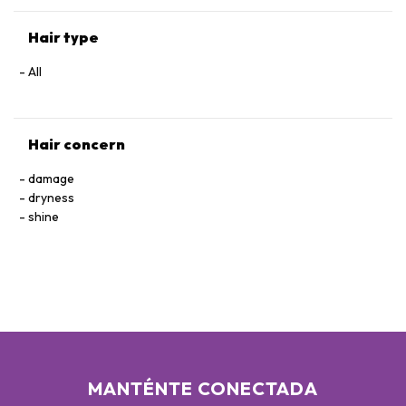
ANHYDROXYLITOL - XYLITOL - ZINGIBER OFFICINALE ROOT
EXTRACT / GINGER ROOT EXTRACT - RESVERATROL -
Hair type
TOCOPHEROL - BHT - SODIUM CITRATE - PARFUM /
FRAGRANCE
All
Hair concern
damage
dryness
shine
MANTÉNTE CONECTADA