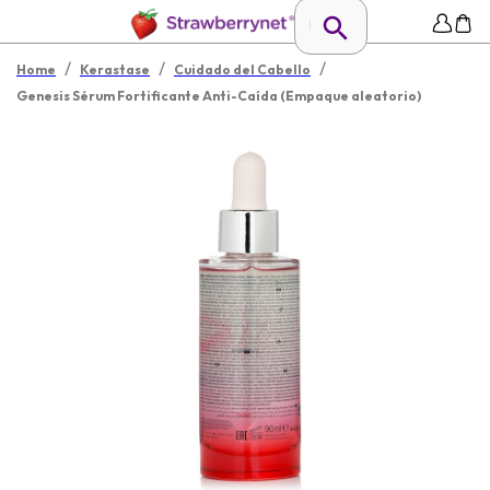
/
/
/
Home
Kerastase
Cuidado del Cabello
Genesis Sérum Fortificante Anti-Caída (Empaque aleatorio)