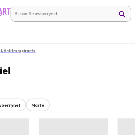
& Antitranspirante
iel
wberrynet
Marte