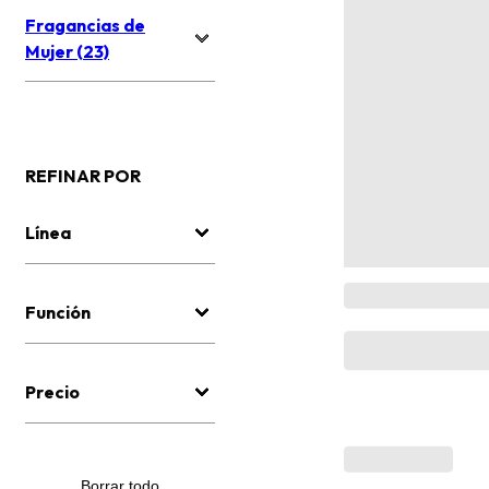
Fragancias de
Mujer (23)
REFINAR POR
Línea
Función
Precio
Borrar todo