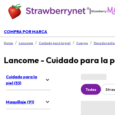
|
COMPRA POR MARCA
/
/
/
/
Home
Lancome
Cuidado para la piel
Cuerpo
Desodorante 
Lancome - Cuidado para la p
Cuidado para la
piel (53)
Todas
Stra
Maquillaje (91)