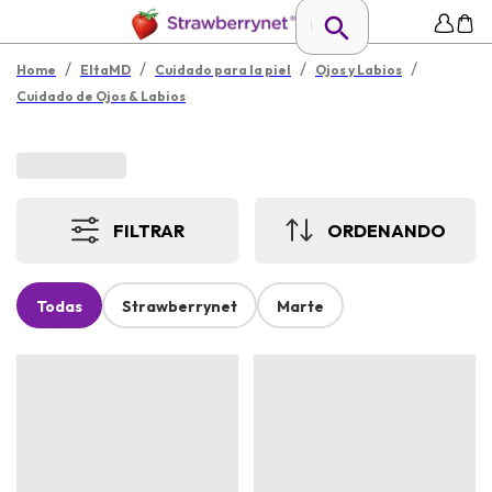
/
/
/
/
Home
EltaMD
Cuidado para la piel
Ojos y Labios
Cuidado de Ojos & Labios
FILTRAR
ORDENANDO
Todas
Strawberrynet
Marte