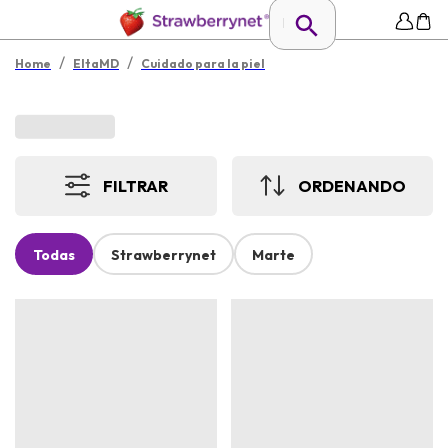
/
/
Home
EltaMD
Cuidado para la piel
FILTRAR
ORDENANDO
Todas
Strawberrynet
Marte