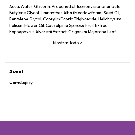
Aqua/Water, Glycerin, Propanediol, Isononylisononanoate,
Butylene Glycol, Limnanthes Alba (Meadowfoam) Seed Oil,
Pentylene Glycol, Caprylic/Capric Triglyceride, Helichrysum
Italicum Flower Oil, Caesalpinia Spinosa Fruit Extract,
Kappaphycus Alvarezii Extract, Origanum Majorana Leaf
Extract, Ruscus Aculeatus Root Extract, Centella Asiatica
Mostrar todo
>
Extract, Calendula Officinalis Flower Extract, Acmella
Oleracea Extract, Castor Oil/Ipdi Copolymer, Helianthus
Annuus (Sunflower) Seed Oil, Glycine Soja (Soybean) Oil,
Caffeine, Adenosine, Maltodextrin, Panthenol, Escin,
Hydrolyzed Yeast Protein, Sodium Citrate, Ammonium
Scent
Glycerrhizate, Coco-Caprylate/Caprate, Oleyl Erucate,
Carbomer, Sodium Hyrdoxide, Alcaligenes Polysaccharides,
warm&spicy
Disodium Edta, Xanthan Gum, Cellulose Gum,
Amodimethicone, Tocopherol, Phenoxyethanol, Ci
75130/Beta-Carotene.