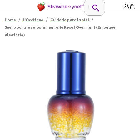
/
/
/
Home
L'Occitane
Cuidado para la piel
Suero para los ojos Immortelle Reset Overnight (Empaque
aleatorio)