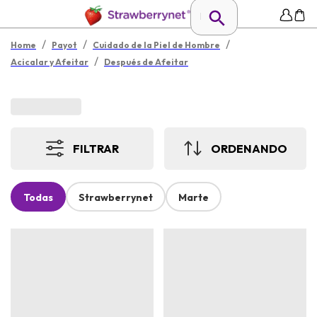
/
/
/
Home
Payot
Cuidado de la Piel de Hombre
/
Acicalar y Afeitar
Después de Afeitar
FILTRAR
ORDENANDO
Todas
Strawberrynet
Marte