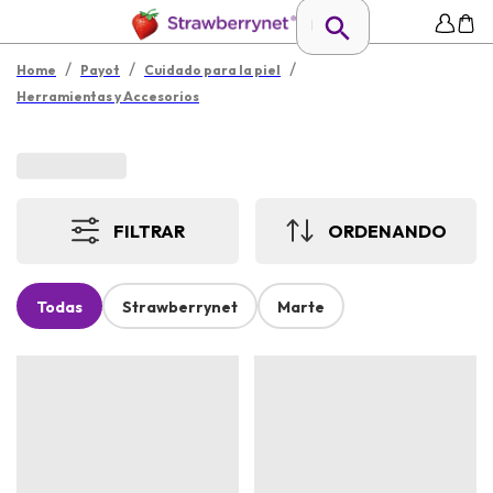
/
/
/
Home
Payot
Cuidado para la piel
Herramientas y Accesorios
FILTRAR
ORDENANDO
Todas
Strawberrynet
Marte