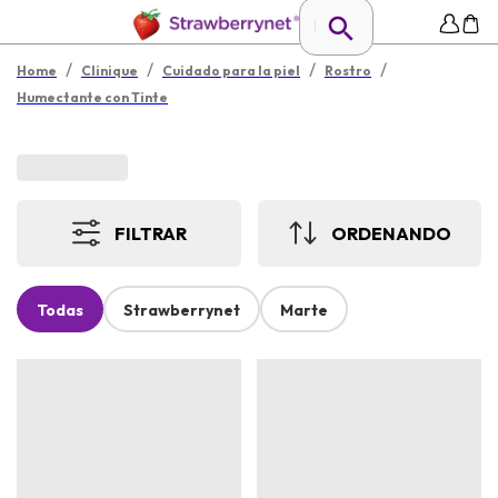
/
/
/
/
Home
Clinique
Cuidado para la piel
Rostro
Humectante con Tinte
FILTRAR
ORDENANDO
Todas
Strawberrynet
Marte