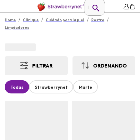
/
/
/
/
Home
Clinique
Cuidado para la piel
Rostro
Limpiadores
FILTRAR
ORDENANDO
Todas
Strawberrynet
Marte