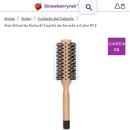
/
/
/
Home
Sisley
Cuidado del Cabello
Hair Rituel by Sisley El Cepillo de Secado a Calor N°2
GUARDAR
6%