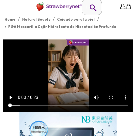
/
/
/
Home
Natural Beauty
Cuidado para la piel
r-PGA Mascarilla Cojín Hidratante de Hidratación Profunda