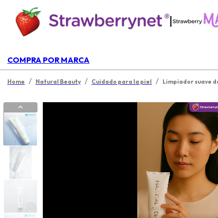
|
COMPRA POR MARCA
/
/
/
Home
Natural Beauty
Cuidado para la piel
Limpiador suave d