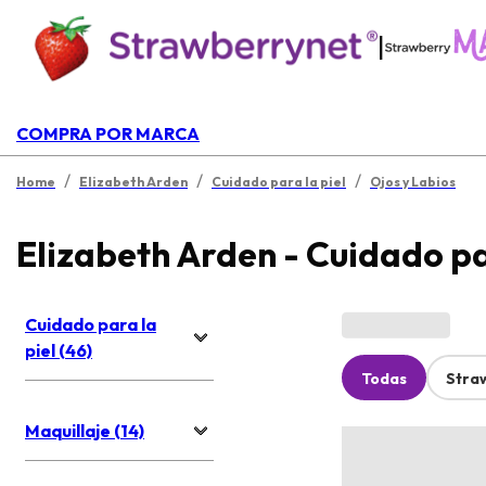
|
COMPRA POR MARCA
/
/
/
Home
Elizabeth Arden
Cuidado para la piel
Ojos y Labios
Elizabeth Arden - Cuidado pa
Cuidado para la
piel (46)
Todas
Stra
Maquillaje (14)