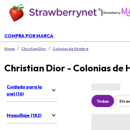
|
COMPRA POR MARCA
/
/
Home
Christian Dior
Colonias de Hombre
Christian Dior - Colonias de
Cuidado para la
piel (16)
Todas
Stra
Maquillaje (182)