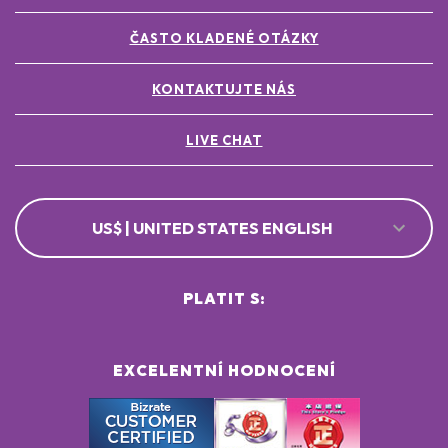
POTASSIUM SORBATE ●
ČASTO KLADENÉ OTÁZKY
[+/- MAY CONTAIN
CI 77891 / TITANIUM DIOXIDE ●
CI 77491, CI 77492, CI 77499 / IRON OXIDES ●
KONTAKTUJTE NÁS
LIVE CHAT
US$ | UNITED STATES ENGLISH
PLATIT S:
EXCELENTNÍ HODNOCENÍ