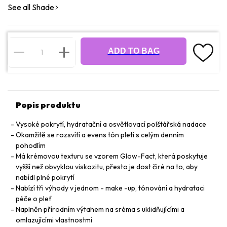
See all Shade
ADD TO BAG
Popis produktu
Vysoké pokrytí, hydratační a osvětlovací polštářská nadace
Okamžitě se rozsvítí a evens tón pleti s celým denním
pohodlím
Má krémovou texturu se vzorem Glow-Fact, která poskytuje
vyšší než obvyklou viskozitu, přesto je dost čiré na to, aby
nabídl plné pokrytí
Nabízí tři výhody v jednom - make -up, tónování a hydrataci
péče o pleť
Naplněn přírodním výtahem na sréma s uklidňujícími a
omlazujícími vlastnostmi