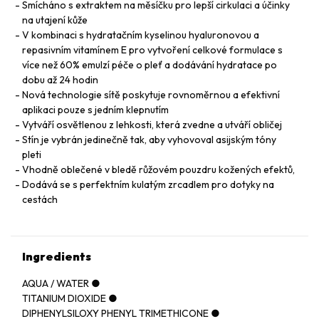
Smícháno s extraktem na měsíčku pro lepší cirkulaci a účinky
na utajení kůže
V kombinaci s hydratačním kyselinou hyaluronovou a
repasivním vitamínem E pro vytvoření celkové formulace s
více než 60% emulzí péče o pleť a dodávání hydratace po
dobu až 24 hodin
Nová technologie sítě poskytuje rovnoměrnou a efektivní
aplikaci pouze s jedním klepnutím
Vytváří osvětlenou z lehkosti, která zvedne a utváří obličej
Stín je vybrán jedinečně tak, aby vyhovoval asijským tóny
pleti
Vhodně oblečené v bledě růžovém pouzdru kožených efektů,
Dodává se s perfektním kulatým zrcadlem pro dotyky na
cestách
Ingredients
AQUA / WATER ●
TITANIUM DIOXIDE ●
DIPHENYLSILOXY PHENYL TRIMETHICONE ●