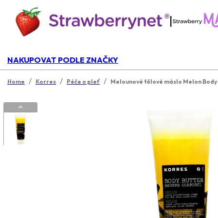
|
NAKUPOVAT PODLE ZNAČKY
/
/
/
Home
Korres
Péče o pleť
Melounové tělové máslo Melon Body 