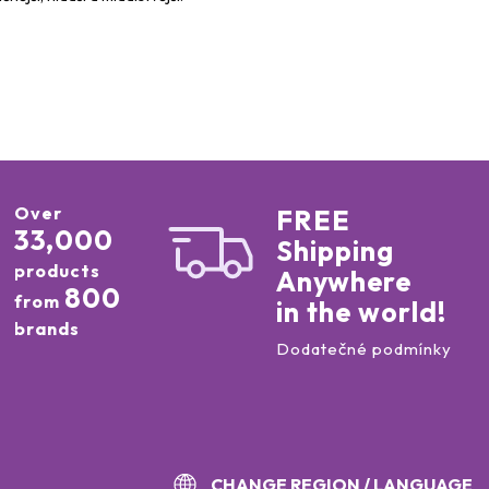
Over
FREE
33,000
Shipping
products
Anywhere
800
from
in the world!
brands
Dodatečné podmínky
CHANGE REGION / LANGUAGE