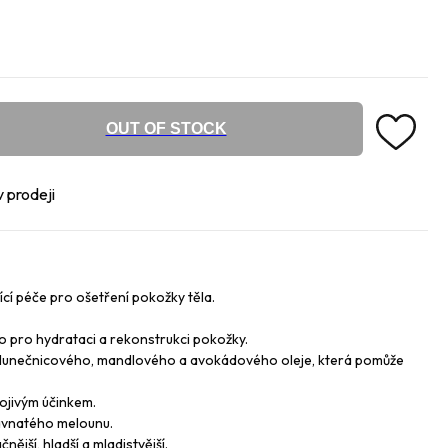
OUT OF STOCK
v prodeji
cí péče pro ošetření pokožky těla.
pro hydrataci a rekonstrukci pokožky.
 slunečnicového, mandlového a avokádového oleje, která pomůže
ojivým účinkem.
avnatého melounu.
ější, hladší a mladistvější.