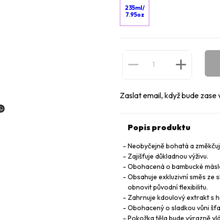
235ml/
7.95oz
Zaslat email, když bude zase 
Popis produktu
Neobyčejně bohatá a změkčují
Zajišťuje důkladnou výživu.
Obohacená o bambucké máslo 
Obsahuje exkluzivní směs ze
obnovit původní flexibilitu.
Zahrnuje kdoulový extrakt s h
Obohacený o sladkou vůni šť
Pokožka těla bude výrazně vláčn